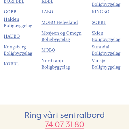
BORI BBL
KBBL
Boligbyggelag
GOBB
LABO
RINGBO
Halden
MOBO Helgeland
SOBBL
Boligbyggelag
Mosjøen og Omegn
Skien
HAUBO
Boligbyggelag
Boligbyggelag
Kongsberg
Sunndal
MOBO
Boligbyggelag
Boligbyggelag
Nordkapp
Vansjø
KOBBL
Boligbyggelag
Boligbyggelag
Ring vårt sentralbord
74 07 31 80