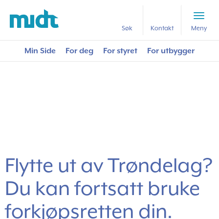
Forside
Nyttig lesestoff
Flytte ut av Trøndelag? Du kan fortsatt bruke
Søk
Kontakt
Meny
forkjøpsretten din.
Min Side
For deg
For styret
For utbygger
Flytte ut av Trøndelag?
Du kan fortsatt bruke
forkjøpsretten din.