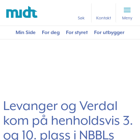
Forside
Nyttig lesestoff
Levanger og Verdal kom på henholdsvis 3. og 10. plass i
Søk
Kontakt
Meny
NBBLs boligvennlighetskåring
Min Side
For deg
For styret
For utbygger
Levanger og Verdal
kom på henholdsvis 3.
og 10. plass i NBBLs