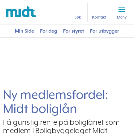
Forside
Nyttig lesestoff
Ny medlemsfordel: Midt boliglån
Søk
Kontakt
Meny
Min Side
For deg
For styret
For utbygger
Ny medlemsfordel:
Midt boliglån
Få gunstig rente på boliglånet som
medlem i Boligbyggelaget Midt