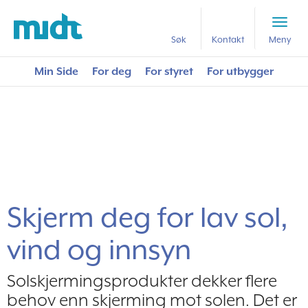
Forside
Nyttig lesestoff
Skjerm deg for lav sol, vind og innsyn
Søk
Kontakt
Meny
Min Side
For deg
For styret
For utbygger
Skjerm deg for lav sol,
vind og innsyn
Solskjermingsprodukter dekker flere
behov enn skjerming mot solen. Det er