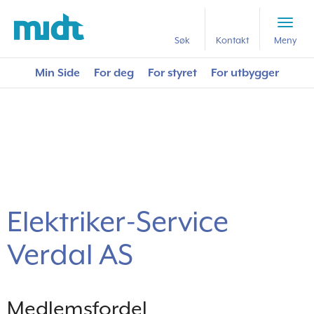
Forside
Medlemsfordeler
Elektriker-Service Verdal AS
Søk
Kontakt
Meny
Min Side
For deg
For styret
For utbygger
Elektriker-Service
Verdal AS
Medlemsfordel