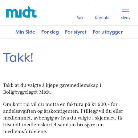
Forside
Gaven som øker i verdi
Takk!
Søk
Kontakt
Meny
Min Side
For deg
For styret
For utbygger
Takk!
Takk at du valgte å kjøpe gavemedlemskap i
Boligbyggelaget Midt.
Om kort tid vil du motta en faktura på kr 600,- for
andelsavgiften og årskontigenten. I tillegg vil du eller
medlemmet, avhengig av hva du valgte i skjemaet, få
tilsendt medlemskortet samt en brosjyre om
medlemsfordelene.